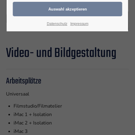
Datenschutz
Impressum
Video- und Bildgestaltung
Arbeitsplätze
Universaal
Filmstudio/Filmatelier
iMac 1 + Isolation
iMac 2 + Isolation
iMac 3