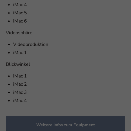
iMac 4
iMac 5
iMac 6
Videosphäre
Videoproduktion
iMac 1
Blickwinkel
iMac 1
iMac 2
iMac 3
iMac 4
Weitere Infos zum Equipment