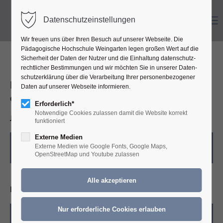
Menu
Datenschutzeinstellungen
Wir freuen uns über Ihren Besuch auf unserer Webseite. Die
Pädagogische Hochschule Weingarten legen großen Wert auf die
Sicher­heit der Daten der Nutzer und die Ein­haltung daten­schutz­
recht­licher Bestim­mungen und wir möchten Sie in unserer Daten­
schutz­erklärung über die Ver­ar­beitung Ihrer personen­bezogener
Hast du schon eine grobe Vorstellung für
Daten auf unserer Web­seite informieren.
dein Projekt?
Erforderlich*
Notwendige Cookies zulassen damit die Website korrekt
Ja, ich habe bereits eine Vorstellung.
funktioniert
Externe Medien
Externe Medien wie Google Fonts, Google Maps,
weiter
OpenStreetMap und Youtube zulassen
Ich brauche noch Unterstützung.
Infos zu den ExpertHours