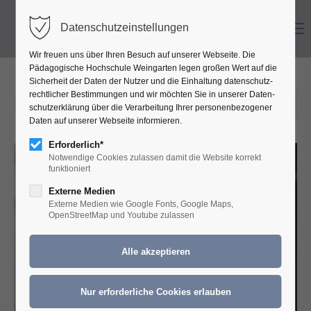
Menu
Datenschutzeinstellungen
Wir freuen uns über Ihren Besuch auf unserer Webseite. Die
Pädagogische Hochschule Weingarten legen großen Wert auf die
Sicher­heit der Daten der Nutzer und die Ein­haltung daten­schutz­
recht­licher Bestim­mungen und wir möchten Sie in unserer Daten­
2025-06-17 13:00
schutz­erklärung über die Ver­ar­beitung Ihrer personen­bezogener
Daten auf unserer Web­seite informieren.
Erforderlich*
Notwendige Cookies zulassen damit die Website korrekt
funktioniert
Externe Medien
Externe Medien wie Google Fonts, Google Maps,
OpenStreetMap und Youtube zulassen