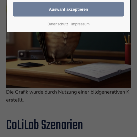
Datenschutz
Impressum
Die Grafik wurde durch Nutzung einer bildgenerativen KI
erstellt.
CoLiLab Szenarien